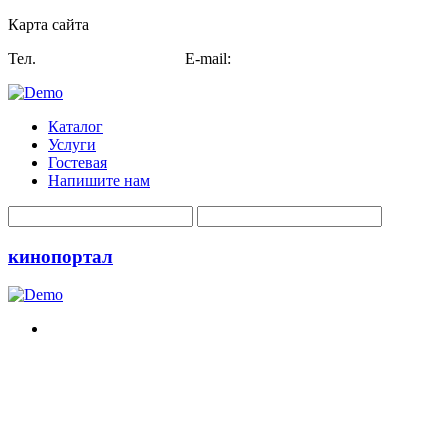
Карта сайта
Тел.
+7 (812) 407-29-80
E-mail:
trader@dizmash.ru sn@diz
Каталог
Услуги
Гостевая
Напишите нам
кинопортал