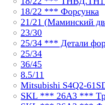
18/22 *** ТНВД.ТН1В
18/22 *** Форсунка
21/21 (Маминский дв
23/30
25/34 *** Детали фо
25/34
36/45
8.5/11
Mitsubishi S4Q2-61S
SKL *** 26A3 *** Т