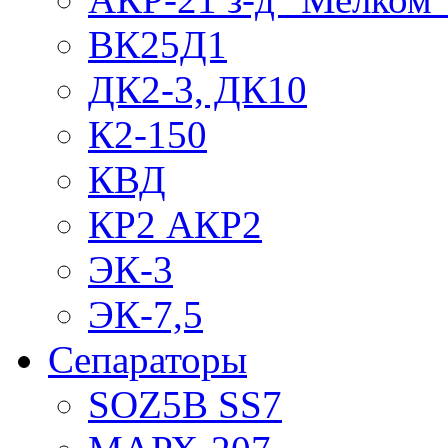
ВК25Д1
ДК2-3, ДК10
К2-150
КВД
КР2 АКР2
ЭК-3
ЭК-7,5
Сепараторы
SOZ5B SS7