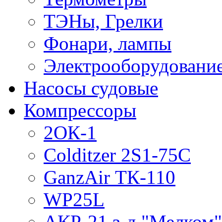
ТЭНы, Грелки
Фонари, лампы
Электрооборудовани
Насосы судовые
Компрессоры
2ОК-1
Colditzer 2S1-75C
GanzAir ТК-110
WP25L
АКР-21 з-д "Мелком"