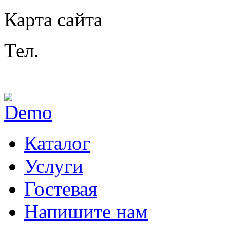
Карта сайта
Тел.
+7 (812) 407-29-80
E
sn@dizmash.ru so@diz
Каталог
Услуги
Гостевая
Напишите нам