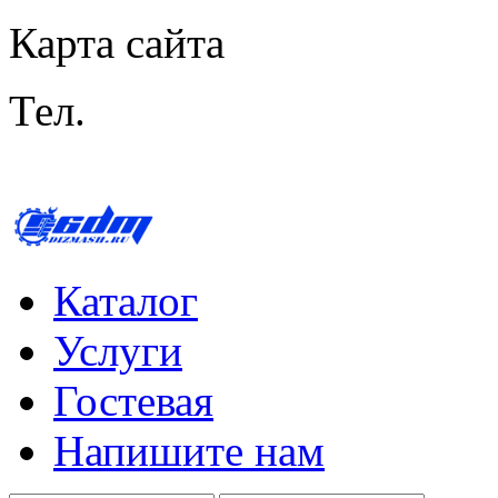
Карта сайта
Тел.
+7 (812) 407-29-80
E
sn@dizmash.ru so@diz
Каталог
Услуги
Гостевая
Напишите нам