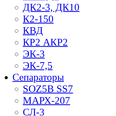
ДК2-3, ДК10
К2-150
КВД
КР2 АКР2
ЭК-3
ЭК-7,5
Сепараторы
SOZ5B SS7
МАРХ-207
СЛ-3