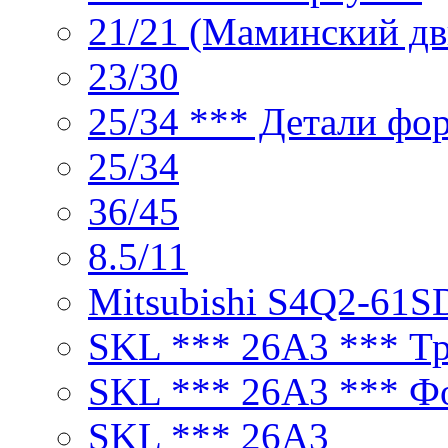
21/21 (Маминский дв
23/30
25/34 *** Детали фо
25/34
36/45
8.5/11
Mitsubishi S4Q2-61S
SKL *** 26A3 *** Т
SKL *** 26A3 *** Ф
SKL *** 26A3